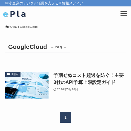
中小企業のデジタル活用を支えるIT情報メディア
HOME
GoogleCloud
GoogleCloud
– tag –
予期せぬコスト超過を防ぐ！主要
IT運用
3社のAPI予算上限設定ガイド
2026年5月18日
1